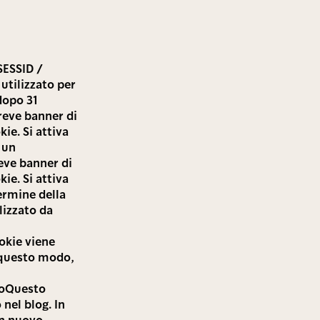
SESSID /
utilizzato per
dopo 31
reve banner di
kie. Si attiva
 un
eve banner di
kie. Si attiva
ermine della
lizzato da
kie viene
 questo modo,
noQuesto
nel blog. In