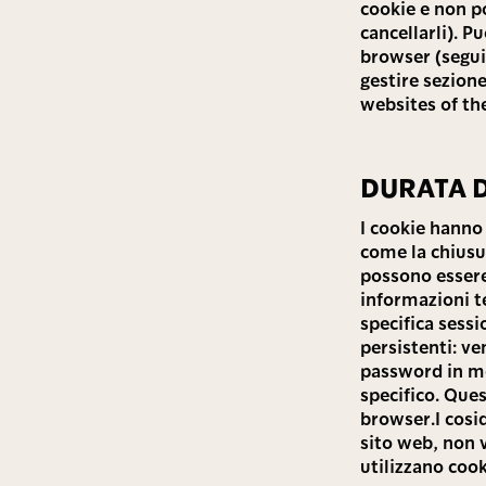
cookie e non p
cancellarli). 
browser (segui 
gestire sezione
websites of the
DURATA D
I cookie hanno
come la chiusu
possono essere
informazioni t
specifica sess
persistenti: v
password in mo
specifico. Que
browser.I cosi
sito web, non 
utilizzano coo