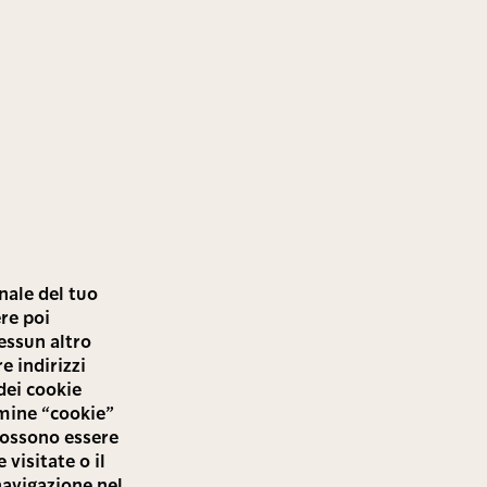
inale del tuo
re poi
nessun altro
e indirizzi
dei cookie
rmine “cookie”
 possono essere
 visitate o il
 navigazione nel