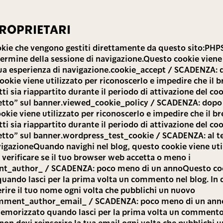
ROPRIETARI
ookie che vengono gestiti direttamente da questo sito:PHP
ermine della sessione di navigazione.Questo cookie viene 
tua esperienza di navigazione.cookie_accept / SCADENZA: 
okie viene utilizzato per riconoscerlo e impedire che il b
tti sia riappartito durante il periodo di attivazione del coo
etto” sul banner.viewed_cookie_policy / SCADENZA: dopo
kie viene utilizzato per riconoscerlo e impedire che il br
tti sia riappartito durante il periodo di attivazione del coo
etto” sul banner.wordpress_test_cookie / SCADENZA: al t
vigazioneQuando navighi nel blog, questo cookie viene uti
verificare se il tuo browser web accetta o meno i
t_author_ / SCADENZA: poco meno di un annoQuesto coo
ando lasci per la prima volta un commento nel blog. In
erire il tuo nome ogni volta che pubblichi un nuovo
ment_author_email_ / SCADENZA: poco meno di un an
emorizzato quando lasci per la prima volta un commento 