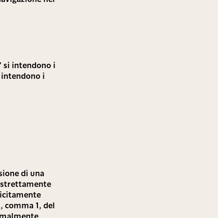
 si intendono i
i intendono i
ssione di una
a strettamente
plicitamente
22, comma 1, del
normalmente