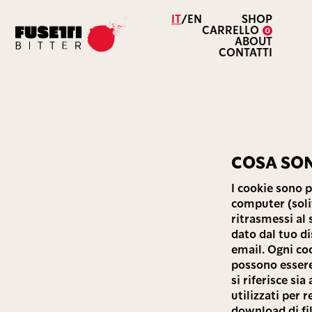
IT
/
EN
SHOP
CARRELLO
0
ABOUT
CONTATTI
COSA SON
I cookie sono p
computer (soli
ritrasmessi al 
dato dal tuo di
email. Ogni coo
possono essere
si riferisce si
utilizzati per 
download di fil