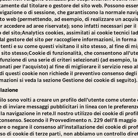
ttamente dal titolare o gestore del sito web. Possono esse
avigazione o di sessione, che garantiscono la normale navi
sito web (permettendo, ad esempio, di realizzare un acqui
r accedere ad aree riservate); sono infatti necessari per il
el sito;Analytics cookies, assimilati ai cookie tecnici lad
l gestore del sito per raccogliere informazioni, in forma 
enti e su come questi visitano il sito stesso, al fine di mi
 sito stesso;Cookie di funzionalità, che consentono all'ute
funzione di una serie di criteri selezionati (ad esempio, la 
nati per l'acquisto) al fine di migliorare il servizio reso a
 di questi cookie non richiede il preventivo consenso degli
azioni si veda la sezione Gestione dei cookie di seguito).
ilazione
filo sono volti a creare un profilo dell'utente come utent
ine di inviare messaggi pubblicitari in linea con le prefere
la navigazione in rete.Il nostro utilizzo dei cookie di prof
o consenso. Secondo il Provvedimento n. 229 dell'8 maggio
re o negare il consenso all'installazione dei cookie di prof
so di cookie di terze parti, non abbiamo un controllo diret