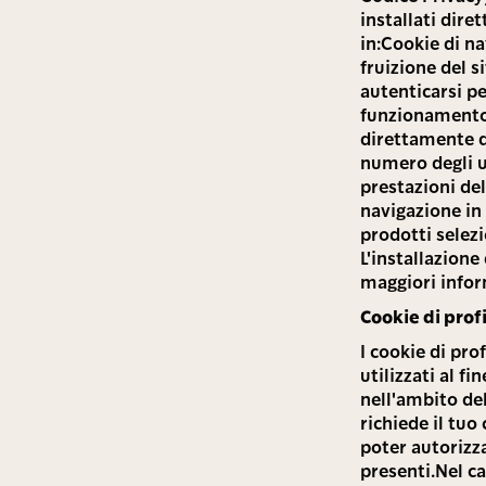
installati dire
in:Cookie di n
fruizione del 
autenticarsi pe
funzionamento d
direttamente da
numero degli ut
prestazioni del
navigazione in 
prodotti selezio
L'installazione
maggiori inform
Cookie di prof
I cookie di pro
utilizzati al f
nell'ambito del
richiede il tu
poter autorizza
presenti.Nel ca