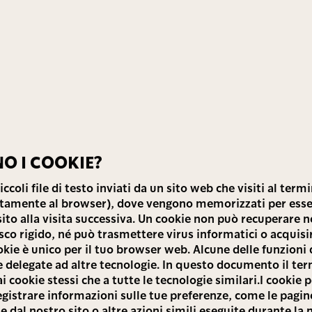
O I COOKIE?
iccoli file di testo inviati da un sito web che visiti al term
tamente al browser), dove vengono memorizzati per esse
sito alla visita successiva. Un cookie non può recuperare 
sco rigido, né può trasmettere virus informatici o acquisir
kie è unico per il tuo browser web. Alcune delle funzioni 
 delegate ad altre tecnologie. In questo documento il te
a ai cookie stessi che a tutte le tecnologie similari.I cookie
registrare informazioni sulle tue preferenze, come le pagine
e dal nostro sito o altre azioni simili eseguite durante la