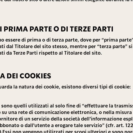
I PRIMA PARTE O DI TERZE PARTI
o essere di prima o di terza parte, dove per “prima parte”
ti dal Titolare del sito stesso, mentre per “terza parte” s
ti da Terze Parti rispetto al Titolare del sito.
A DEI COOKIES
arda la natura dei cookie, esistono diversi tipi di cookie:
i sono quelli utilizzati al solo fine di “effettuare la trasmi
su una rete di comunicazione elettronica, o nella misur
ornitore di un servizio della società dell'informazione es
abbonato o dall'utente a erogare tale servizio” (cfr. art. 1
).Essi non vengono utilizzati per scopi ulteriori e sono 