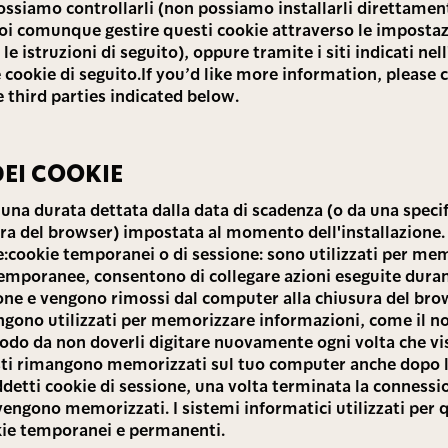
ossiamo controllarli (non possiamo installarli direttamen
Puoi comunque gestire questi cookie attraverso le impostaz
le istruzioni di seguito), oppure tramite i siti indicati ne
 cookie di seguito.If you’d like more information, please 
 third parties indicated below.
EI COOKIE
 una durata dettata dalla data di scadenza (o da una speci
ra del browser) impostata al momento dell'installazione. 
:cookie temporanei o di sessione: sono utilizzati per me
emporanee, consentono di collegare azioni eseguite dura
ione e vengono rimossi dal computer alla chiusura del bro
engono utilizzati per memorizzare informazioni, come il n
do da non doverli digitare nuovamente ogni volta che visi
sti rimangono memorizzati sul tuo computer anche dopo l
ddetti cookie di sessione, una volta terminata la connessi
vengono memorizzati. I sistemi informatici utilizzati per 
kie temporanei e permanenti.