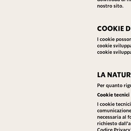
nostro sito.
COOKIE D
I cookie posson
cookie sviluppa
cookie sviluppa
LA NATUR
Per quanto rigu
Cookie tecnici
I cookie tecnic
comunicazione 
necessaria al f
richiesto dall'
Codice Privacy