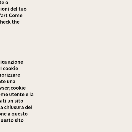
te o
ioni del tuo
ll'art Come
check the
fica azione
I cookie
morizzare
nte una
wser;cookie
ome utente e la
ti un sito
a chiusura del
one a questo
questo sito