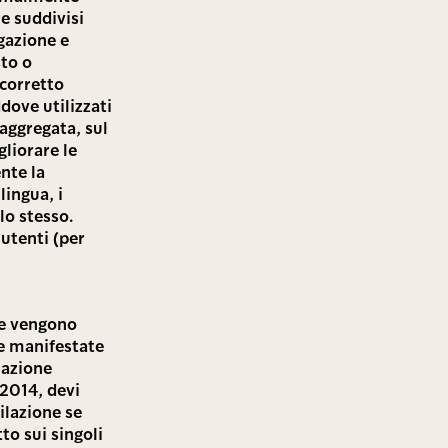
re suddivisi
gazione e
sto o
 corretto
dove utilizzati
aggregata, sul
gliorare le
nte la
lingua, i
llo stesso.
 utenti (per
e e vengono
nze manifestate
ilazione
 2014, devi
ilazione se
to sui singoli